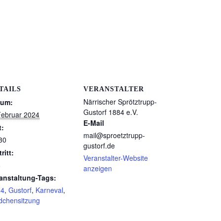
TAILS
VERANSTALTER
Närrischer Sprötztrupp-
tum:
Gustorf 1884 e.V.
Februar 2024
E-Mail
t:
mail@sproetztrupp-
30
gustorf.de
ritt:
Veranstalter-Website
8
anzeigen
anstaltung-Tags:
24
,
Gustorf
,
Karneval
,
chensitzung