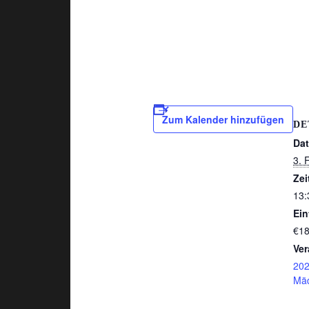
Zum Kalender hinzufügen
DE
Da
3. 
Zei
13:
Eint
€1
Ver
20
Mäd