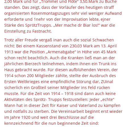
2,00 Mark und für „Trommel und Flöte“ 3,50.Mark zu Buche
standen. Das zeigt, dass der Vorläufer des heutigen straff
organisierten Rosenmontagszuges sehr viel weniger Aufwand
erforderte und 1nehr von der Improvisation lebte, ejner
Stärke des SprötzTrupps. ,,Mer mache dr Biar los!“ war die
Einstellung zu Fastnacht.
Trotz aller Freude vergaß inan auch die sozial Schwachen
nicht: Bei einem Kassenstand von 230,03 Mark am 13. April
1913 war die Position „Armenabgabe“ in Höhe von 45 Mark
schon recht beachtlich. Auch die Kranken ließ man an der
jährlichen Bierzech teilnehmen, indem ihnen ein Trunk ins
Haus gebracht wurde. Für diesen aufblühenden Verein, der
1914 schon 200 Mitglieder zählte, stellte der Ausbruch des
Ersten Weltkrieges eine empfindliche Störung dar, ZUinal
sicherlich ein Großteil seiner Mitglieder ins Feld rücken
musste. Für die Zeit von 1914 – 1918 sind dann auch keine
Aktivitäten des Sprötz- Trupps festzustellen: Jeder „echte“
Mann hat in dieser Zeit ftir Kaiser und Vaterland zu kämpfen
und notfalls zu sterben. Die Vereinsarbeit beginnt erst wieder
im Jahre 1920 und weit drei Beschlüsse auf die
kennzeichnend ftir die nun beginnende Zeit sind: