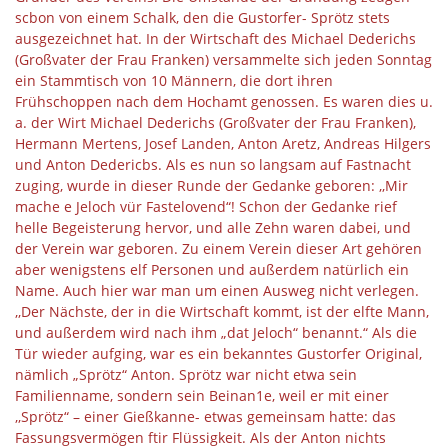
scbon von einem Schalk, den die Gustorfer- Sprötz stets
ausgezeichnet hat. In der Wirtschaft des Michael Dederichs
(Großvater der Frau Franken) versammelte sich jeden Sonntag
ein Stammtisch von 10 Männern, die dort ihren
Frühschoppen nach dem Hochamt genossen. Es waren dies u.
a. der Wirt Michael Dederichs (Großvater der Frau Franken),
Hermann Mertens, Josef Landen, Anton Aretz, Andreas Hilgers
und Anton Dedericbs. Als es nun so langsam auf Fastnacht
zuging, wurde in dieser Runde der Gedanke geboren: ,,Mir
mache e Jeloch vür Fastelovend“! Schon der Gedanke rief
helle Begeisterung hervor, und alle Zehn waren dabei, und
der Verein war geboren. Zu einem Verein dieser Art gehören
aber wenigstens elf Personen und außerdem natürlich ein
Name. Auch hier war man um einen Ausweg nicht verlegen.
,,Der Nächste, der in die Wirtschaft kommt, ist der elfte Mann,
und außerdem wird nach ihm „dat Jeloch“ benannt.“ Als die
Tür wieder aufging, war es ein bekanntes Gustorfer Original,
nämlich „Sprötz“ Anton. Sprötz war nicht etwa sein
Familienname, sondern sein Beinan1e, weil er mit einer
,,Sprötz“ – einer Gießkanne- etwas gemeinsam hatte: das
Fassungsvermögen ftir Flüssigkeit. Als der Anton nichts