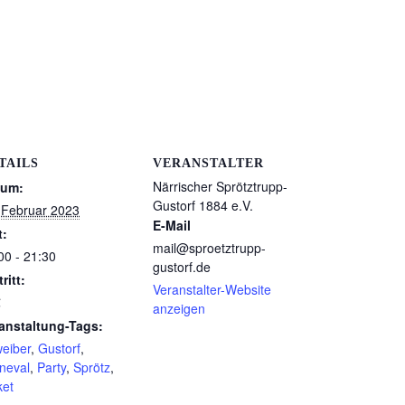
TAILS
VERANSTALTER
Närrischer Sprötztrupp-
tum:
Gustorf 1884 e.V.
 Februar 2023
E-Mail
t:
mail@sproetztrupp-
00 - 21:30
gustorf.de
ritt:
Veranstalter-Website
€
anzeigen
anstaltung-Tags:
weiber
,
Gustorf
,
neval
,
Party
,
Sprötz
,
ket